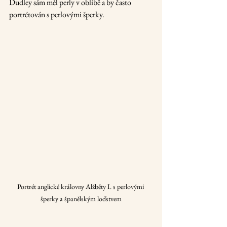
Dudley sám měl perly v oblibě a by často 
portrétován s perlovými šperky.
Portrét anglické královny Alžběty I. s perlovými 
šperky a španělským loďstvem