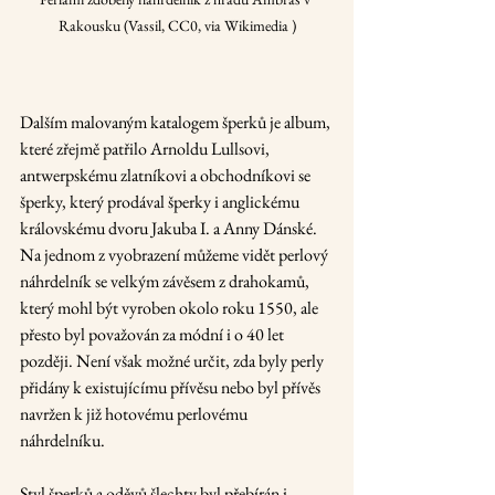
Rakousku (Vassil, CC0, via Wikimedia )
Dalším malovaným katalogem šperků je album, 
které zřejmě patřilo Arnoldu Lullsovi, 
antwerpskému zlatníkovi a obchodníkovi se 
šperky, který prodával šperky i anglickému 
královskému dvoru Jakuba I. a Anny Dánské. 
Na jednom z vyobrazení můžeme vidět perlový 
náhrdelník se velkým závěsem z drahokamů, 
který mohl být vyroben okolo roku 1550, ale 
přesto byl považován za módní i o 40 let 
později. Není však možné určit, zda byly perly 
přidány k existujícímu přívěsu nebo byl přívěs 
navržen k již hotovému perlovému 
náhrdelníku.
Styl šperků a oděvů šlechty byl přebírán i 