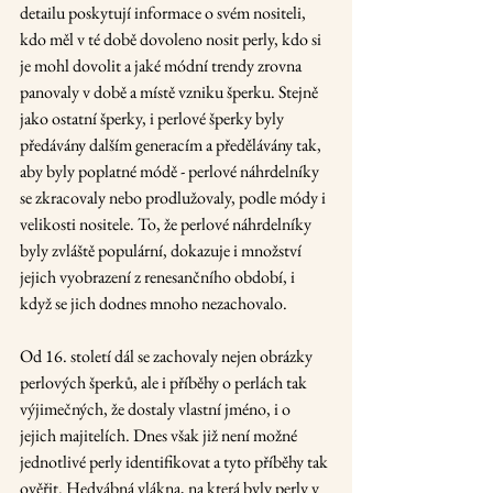
detailu poskytují informace o svém nositeli, 
kdo měl v té době dovoleno nosit perly, kdo si 
je mohl dovolit a jaké módní trendy zrovna 
panovaly v době a místě vzniku šperku. Stejně 
jako ostatní šperky, i perlové šperky byly 
předávány dalším generacím a předělávány tak, 
aby byly poplatné módě - perlové náhrdelníky 
se zkracovaly nebo prodlužovaly, podle módy i 
velikosti nositele. To, že perlové náhrdelníky 
byly zvláště populární, dokazuje i množství 
jejich vyobrazení z renesančního období, i 
když se jich dodnes mnoho nezachovalo.
Od 16. století dál se zachovaly nejen obrázky 
perlových šperků, ale i příběhy o perlách tak 
výjimečných, že dostaly vlastní jméno, i o 
jejich majitelích. Dnes však již není možné 
jednotlivé perly identifikovat a tyto příběhy tak 
ověřit. Hedvábná vlákna, na která byly perly v 