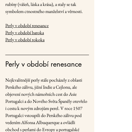
rubíny (vášeň, láska a krása), a staly se tak 
symbolem ctnostného manželství a věrnosti.
Perly v období renesance
Perly v období baroka
Perly v období rokoka
Perly v období renesance
Nejkvalitnější perly stále pocházely z oblasti 
Perského zálivu, jižní Indie a Cejlonu, ale 
objevení nových námořních cest do Asie 
Portugalci a do Nového Světa Španěly otevřelo 
i cestu k novým zdrojům perel. V roce 1507 
Portugalci vstoupili do Perského zálivu pod 
vedením Alfonsa Albuquerque a ovládli 
obchod s perlami do Evropy a portugalské 