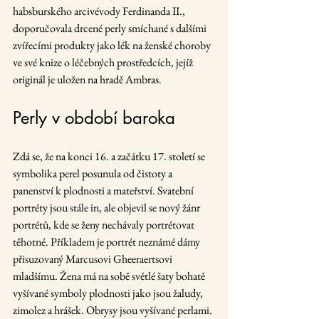
habsburského arcivévody Ferdinanda II., 
doporučovala drcené perly smíchané s dalšími 
zvířecími produkty jako lék na ženské choroby 
ve své knize o léčebných prostředcích, jejíž 
originál je uložen na hradě Ambras.
Perly v období baroka
Zdá se, že na konci 16. a začátku 17. století se 
symbolika perel posunula od čistoty a 
panenství k plodnosti a mateřství. Svatební 
portréty jsou stále in, ale objevil se nový žánr 
portrétů, kde se ženy nechávaly portrétovat 
těhotné. Příkladem je portrét neznámé dámy 
přisuzovaný Marcusovi Gheeraertsovi 
mladšímu. Žena má na sobě světlé šaty bohatě 
vyšívané symboly plodnosti jako jsou žaludy, 
zimolez a hrášek. Obrysy jsou vyšívané perlami. 