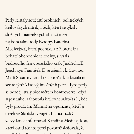
Perly se staly součástí osobních, politických, 
královských intrik, i těch, které se týkaly 
složitých manželských aliancí mezi 
nejbohatšími rody Evropy. Kateřina 
Medicejská, která pocházela z Florencie z 
bohaté obchodnické rodiny, si vzala 
budoucího francouzského krále Jindřicha II. 
Jejich  syn František II. se oženil s královnou 
Marií Stuartovnou, která ke sňatku dostala od 
své tchýně 6 řad výjimečných perel. Tyto perly 
se později staly předmětem kontroverze, když 
si je v aukci zakoupila královna Alžběta I., kde 
byly prodávány Mariinými oponenty, kteří ji 
drželi ve Skotsku v zajetí. Francouzský 
velvyslanec informoval Kateřinu Medicejskou, 
která osud těchto perel pozorně sledovala, že 