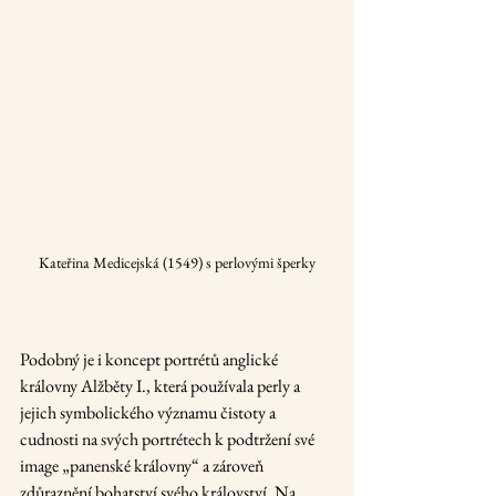
Kateřina Medicejská (1549) s perlovými šperky
Podobný je i koncept portrétů anglické 
královny Alžběty I., která používala perly a 
jejich symbolického významu čistoty a 
cudnosti na svých portrétech k podtržení své 
image „panenské královny“ a zároveň 
zdůraznění bohatství svého království. Na 