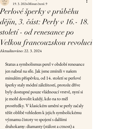
19. 3. 2024
Minut čtení: 9
Perlové šperky v průběhu
dějin, 3. část: Perly v 16.- 18.
století - od renesance po
Velkou francouzskou revoluci
Aktualizováno:
22. 3. 2024
Status a symbolismus perel v období renesance 
jen nabral na síle. Jak jsme zmínili v našem 
minulém příspěvku, od 14. století se perlové 
šperky staly módní záležitostí, protože dříve 
byly dostupné pouze vládnoucí vrstvě, nyní si 
je mohl dovolit každý, kdo na to měl 
prostředky. V klasickém umění se perly začaly 
těšit oblibě vzhledem k jejich symbolickému 
významu čistoty ve spojení s dalšími 
drahokamy: diamanty (stálost a ctnost) a 