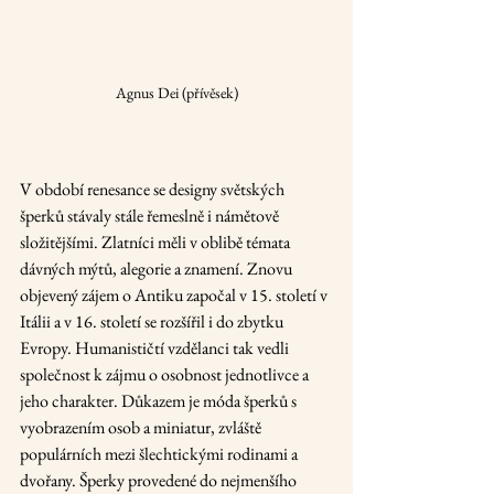
Agnus Dei (přívěsek)
V období renesance se designy světských 
šperků stávaly stále řemeslně i námětově 
složitějšími. Zlatníci měli v oblibě témata 
dávných mýtů, alegorie a znamení. Znovu 
objevený zájem o Antiku započal v 15. století v 
Itálii a v 16. století se rozšířil i do zbytku 
Evropy. Humanističtí vzdělanci tak vedli 
společnost k zájmu o osobnost jednotlivce a 
jeho charakter. Důkazem je móda šperků s 
vyobrazením osob a miniatur, zvláště 
populárních mezi šlechtickými rodinami a 
dvořany. Šperky provedené do nejmenšího 