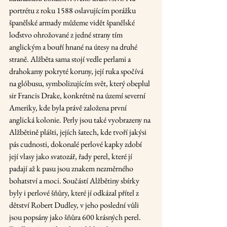
portrétu z roku 1588 oslavujícím porážku 
španělské armady můžeme vidět španělské 
loďstvo ohrožované z jedné strany tím 
anglickým a bouří hnané na útesy na druhé 
straně. Alžběta sama stojí vedle perlami a 
drahokamy pokryté koruny, její ruka spočívá 
na glóbusu, symbolizujícím svět, který obeplul 
sir Francis Drake, konkrétně na území severní 
Ameriky, kde byla právě založena první 
anglická kolonie. Perly jsou také vyobrazeny na 
Alžbětině plášti, jejích šatech, kde tvoří jakýsi 
pás cudnosti, dokonalé perlové kapky zdobí 
její vlasy jako svatozář, řady perel, které jí 
padají až k pasu jsou znakem nezměrného 
bohatství a moci. Součástí Alžbětiny sbírky 
byly i perlové šňůry, které jí odkázal přítel z 
dětství Robert Dudley, v jeho poslední vůli 
jsou popsány jako šňůra 600 krásných perel. 