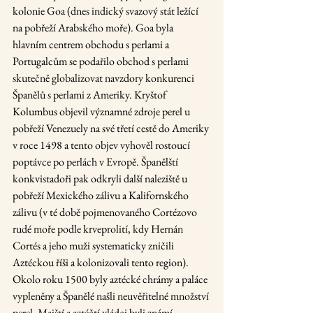
kolonie Goa (dnes indický svazový stát ležící 
na pobřeží Arabského moře). Goa byla 
hlavním centrem obchodu s perlami a 
Portugalcům se podařilo obchod s perlami 
skutečně globalizovat navzdory konkurenci 
Španělů s perlami z Ameriky. Kryštof 
Kolumbus objevil významné zdroje perel u 
pobřeží Venezuely na své třetí cestě do Ameriky 
v roce 1498 a tento objev vyhověl rostoucí 
poptávce po perlách v Evropě. Španělští 
konkvistadoři pak odkryli další naleziště u 
pobřeží Mexického zálivu a Kalifornského 
zálivu (v té době pojmenovaného Cortézovo 
rudé moře podle krveprolití, kdy Hernán 
Cortés a jeho muži systematicky zničili 
Aztéckou říši a kolonizovali tento region). 
Okolo roku 1500 byly aztécké chrámy a paláce 
vypleněny a Španělé našli neuvěřitelné množství 
perel. Majští a aztéčtí vládci byli známí 