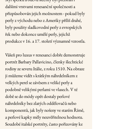
dalšími vrstvami renesanční společnosti a 
přizpůsobován jejich možnostem - pokud byly 
perly z východu nebo z Ameriky příliš drahé, 
byly použity sladkovodní perly z evropských 
řek nebo dokonce umělé perly, jejichž 
produkce v 16. a 17. století významně vzrostla.
Vášeň pro luxus v renesanci dobře demonstruje 
portrét Barbary Pallavicino, členky šlechtické 
rodiny ze severu Itálie, z roku 1510. Na obraze 
ji můžeme vidět s krátkým náhrdelníkem z 
velkých perel se závěsem z veliké perly a 
podobně velikými perlami ve vlasech. V té 
době se do módy opět dostaly perlové 
náhrdelníky bez zlatých oddělovačů nebo 
komponentů, jak byly nošeny ve starém Římě, 
a perlové kapky měly neuvěřitelnou hodnotu. 
Soudobé italské portréty, často pořizovány ke 