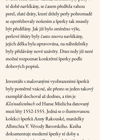
té době navlékány, se časem předřela vahou 
perel, zlaté dráty, které držely perly pohromadě 
se opotřebovaly nošením a šperky tak musely 
být předělány. Jak již bylo zmíněno výše, 
perlové šňůry byly často znovu navlékány, 
jejich délka byla upravována, na náhrdelníky 
byly přidávány nové uzávěry. Dnes tedy již není 
možné rozpoznat konkrétní šperky podle 
dobových popisů.
Inventáře s malovanými vyobrazeními šperků 
byly poměrně vzácné, ale přesto se jeden takový 
exemplář dochoval až dodnes, a tím je 
Kleinodienbuch
 od Hanse Mielicha datovaný 
mezi léty 1552-1555. Jedná se o ilustrovanou 
kolekci šperků Anny Rakouské, manželky 
Albrechta V. Vévody Bavorského. Kniha 
dokumentuje moderní šperky té doby a 