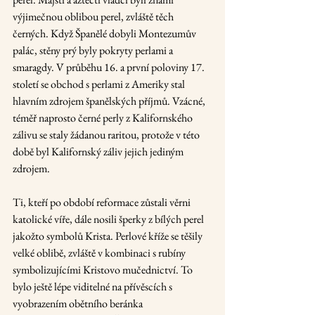
výjimečnou oblibou perel, zvláště těch 
černých. Když Španělé dobyli Montezumův 
palác, stěny prý byly pokryty perlami a 
smaragdy. V průběhu 16. a první poloviny 17. 
století se obchod s perlami z Ameriky stal 
hlavním zdrojem španělských příjmů. Vzácné, 
téměř naprosto černé perly z Kalifornského 
zálivu se staly žádanou raritou, protože v této 
době byl Kalifornský záliv jejich jediným 
zdrojem.
Ti, kteří po období reformace zůstali věrni 
katolické víře, dále nosili šperky z bílých perel 
jakožto symbolů Krista. Perlové kříže se těšily 
velké oblibě, zvláště v kombinaci s rubíny 
symbolizujícími Kristovo mučednictví. To 
bylo ještě lépe viditelné na přívěscích s 
vyobrazením obětního beránka 