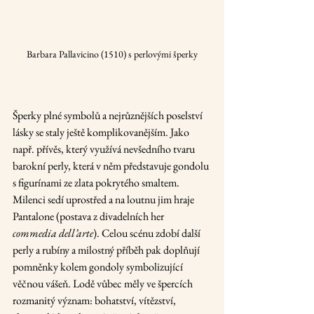
Barbara Pallavicino (1510) s perlovými šperky
Šperky plné symbolů a nejrůznějších poselství 
lásky se staly ještě komplikovanějším. Jako 
např. přívěs, který využívá nevšedního tvaru 
barokní perly, která v něm představuje gondolu 
s figurínami ze zlata pokrytého smaltem. 
Milenci sedí uprostřed a na loutnu jim hraje 
Pantalone (postava z divadelních her 
commedia dell’arte
). Celou scénu zdobí další 
perly a rubíny a milostný příběh pak doplňují 
pomněnky kolem gondoly symbolizující 
věčnou vášeň. Lodě vůbec měly ve špercích 
rozmanitý význam: bohatství, vítězství, 