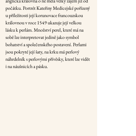
anglická královna o ně měla velký zájem již od 
počátku. Portrét Kateřiny Medicejské pořízený 
u příležitosti její korunovace francouzskou 
královnou v roce 1549 ukazuje její velkou 
lásku k perlám. Množství perel, které má na 
sobě lze interpretovat jedině jako symbol 
bohatství a společenského postavení. Perlami 
jsou pokryté její šaty, na krku má perlový 
náhrdelník s perlovými přívěsky, které lze vidět 
i na náušnicích a pásku.