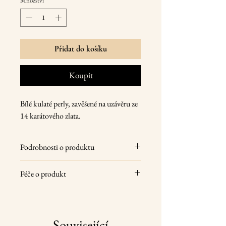
Množství
*
Přidat do košíku
Koupit
Bílé kulaté perly, zavěšené na uzávěru ze
14 karátového zlata.
Podrobnosti o produktu
14 karátové žluté zlato, přírodní
Péče o produkt
sladkovodní perly
velikost perel 7 mm
Vaše šperky pod každém nošení otírejte
délka 2 cm
jemným suchým hadříkem, uložte na
hmotnost 3 g
suché místo a jednou ročně jim dopřejte
Související