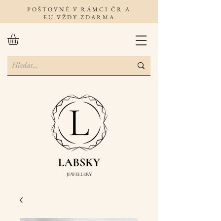
POŠTOVNÉ V RÁMCI ČR A
EU VŽDY ZDARMA