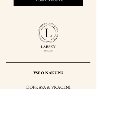
VŠE O NÁKUPU
DOPRAVA & VRÁCENÍ
OBCHODNÍ PODMÍNKY
ZPRACOVÁNÍ OSOBNÍCH ÚDAJŮ
PÉČE O VAŠE ŠPERKY
PUNCOVNÍ ZNAČKY