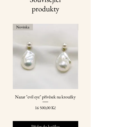
profesionální čištění.
produkty
Novinka
Novinka
Nazar "evil eye" přívěsek na kroužky
Zlaté přívěsky na náušnice
Cena
16 500,00 Kč
Přidat do košíku