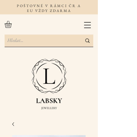
POŠTOVNÉ V RÁMCI ČR A
EU VŽDY ZDARMA