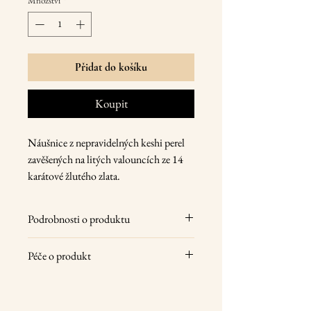
Množství
*
Přidat do košíku
Koupit
Náušnice z nepravidelných keshi perel
zavěšených na litých valouncích ze 14
karátové žlutého zlata.
Podrobnosti o produktu
14 karátové žluté zlato, přírodní
Péče o produkt
sladkovodní perly
velikost perel 8-9 mm
Vaše šperky pod každém nošení otírejte
délka 2,5 cm
jemným suchým hadříkem, uložte na