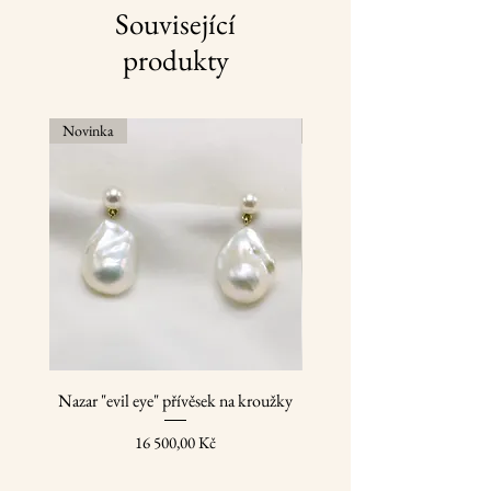
hmotnost 5,8 g
suché místo a jednou ročně jim dopřejte
Související
profesionální čištění.
produkty
Novinka
Novinka
Nazar "evil eye" přívěsek na kroužky
Zlaté přívěsky na náušnice
Cena
16 500,00 Kč