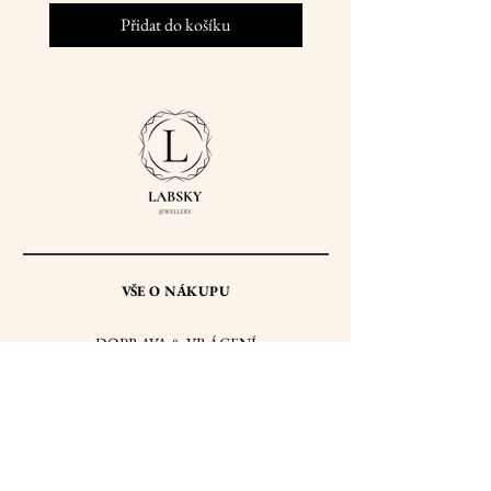
Přidat do košíku
VŠE O NÁKUPU
DOPRAVA & VRÁCENÍ
OBCHODNÍ PODMÍNKY
ZPRACOVÁNÍ OSOBNÍCH ÚDAJŮ
PÉČE O VAŠE ŠPERKY
PUNCOVNÍ ZNAČKY