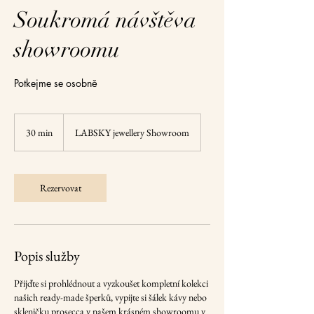
Soukromá návštěva
showroomu
Potkejme se osobně
30 min
3
LABSKY jewellery Showroom
0
m
i
Rezervovat
n
Popis služby
Přijďte si prohlédnout a vyzkoušet kompletní kolekci
našich ready-made šperků, vypijte si šálek kávy nebo
skleničku prosecca v našem krásném showroomu v