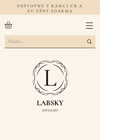
POŠTOVNÉ V RÁMCI ČR A
EU VŽDY ZDARMA